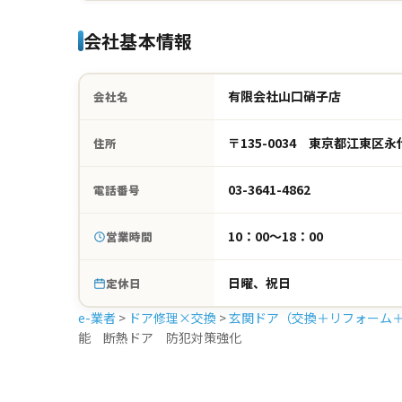
会社基本情報
有限会社山口硝子店
会社名
〒135-0034 東京都江東区永代
住所
03-3641-4862
電話番号
10：00～18：00
営業時間
日曜、祝日
定休日
e-業者
>
ドア修理×交換
>
玄関ドア（交換＋リフォーム
能 断熱ドア 防犯対策強化