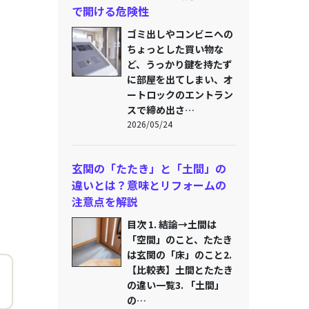
で開ける危険性
ゴミ出しやコンビニへの
ちょっとした買い物な
ど、うっかり鍵を持たず
に部屋を出てしまい、オ
ートロックのエントラン
スで締め出さ…
2026/05/24
玄関の「たたき」と「土間」の
違いとは？意味とリフォームの
注意点を解説
目次 1. 結論→土間は
「空間」のこと、たたき
は玄関の「床」のこと2.
【比較表】土間とたたき
の違い一覧3. 「土間」
の…