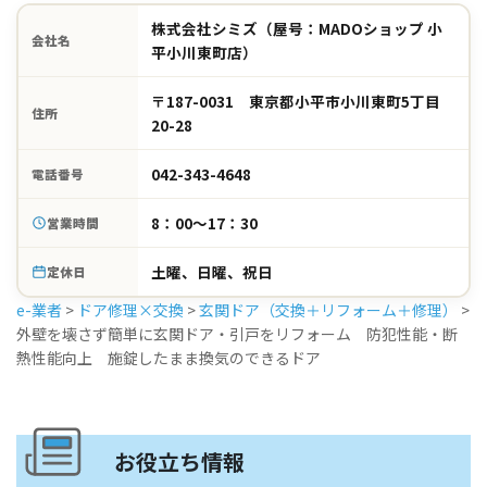
株式会社シミズ（屋号：MADOショップ 小
会社名
平小川東町店）
〒187-0031 東京都小平市小川東町5丁目
住所
20-28
042-343-4648
電話番号
8：00～17：30
営業時間
土曜、日曜、祝日
定休日
e-業者
>
ドア修理×交換
>
玄関ドア（交換＋リフォーム＋修理）
>
外壁を壊さず簡単に玄関ドア・引戸をリフォーム 防犯性能・断
熱性能向上 施錠したまま換気のできるドア
お役立ち情報