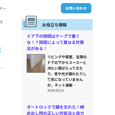
トナー
お問い合わせ
性
お役立ち情報
ドア下の隙間はテープで塞ぐ
な！？隙間によって異なる対策
性
法がある！
リビングや寝室、玄関の
ドアの下からスースーと
冷たい風が入ってきた
り、音や光が漏れたりし
て気になっていません
か。ネット通販…
2026/05/31
オートロックで鍵を忘れた！締
め出し時の正しい対処法と自力