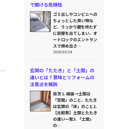
で開ける危険性
ゴミ出しやコンビニへの
ちょっとした買い物な
ど、うっかり鍵を持たず
に部屋を出てしまい、オ
ートロックのエントラン
スで締め出さ…
2026/05/24
玄関の「たたき」と「土間」の
違いとは？意味とリフォームの
注意点を解説
目次 1. 結論→土間は
「空間」のこと、たたき
は玄関の「床」のこと2.
【比較表】土間とたたき
の違い一覧3. 「土間」
の…