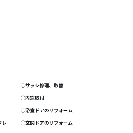
Next
○サッシ修理、取替
○内窓取付
○浴室ドアのリフォーム
クレ
○玄関ドアのリフォーム