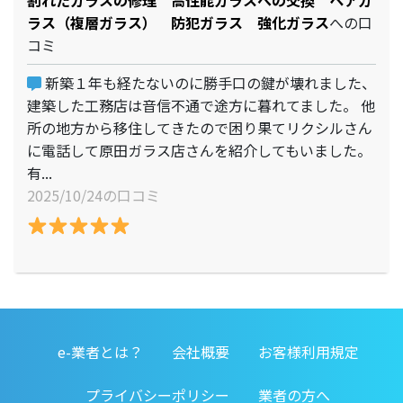
割れたガラスの修理 高性能ガラスへの交換 ペアガ
ラス（複層ガラス） 防犯ガラス 強化ガラス
への口
コミ
新築１年も経たないのに勝手口の鍵が壊れました、
建築した工務店は音信不通で途方に暮れてました。 他
所の地方から移住してきたので困り果てリクシルさん
に電話して原田ガラス店さんを紹介してもいました。
有...
2025/10/24の口コミ
e-業者とは？
会社概要
お客様利用規定
プライバシーポリシー
業者の方へ