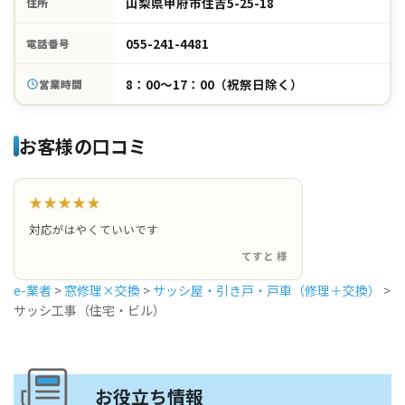
山梨県甲府市住吉5-25-18
住所
055-241-4481
電話番号
8：00～17：00（祝祭日除く）
営業時間
お客様の口コミ
★★★★★
対応がはやくていいです
てすと 様
e-業者
>
窓修理×交換
>
サッシ屋・引き戸・戸車（修理＋交換）
>
サッシ工事（住宅・ビル）
お役立ち情報