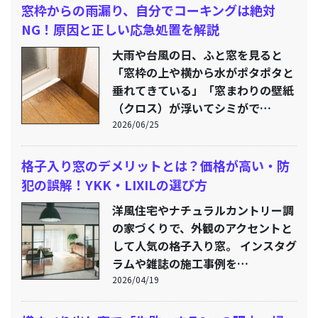
窓枠からの雨漏り、自分でコーキングは絶対
NG！原因と正しい応急処置を解説
大雨や台風の日、ふと窓を見ると
「窓枠の上や横から水がポタポタと
垂れてきている」「窓まわりの壁紙
（クロス）が浮いてシミがで…
2026/06/25
格子入り窓のデメリットとは？価格が高い・防
犯の誤解！YKK・LIXILの選び方
洋風住宅やナチュラルカントリー調
の家づくりで、外観のアクセントと
して人気の格子入り窓。 インスタグ
ラムや雑誌の施工事例を…
2026/04/19