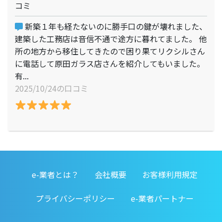
コミ
新築１年も経たないのに勝手口の鍵が壊れました、
建築した工務店は音信不通で途方に暮れてました。 他
所の地方から移住してきたので困り果てリクシルさん
に電話して原田ガラス店さんを紹介してもいました。
有...
2025/10/24の口コミ
e-業者とは？
会社概要
お客様利用規定
プライバシーポリシー
e-業者パートナー