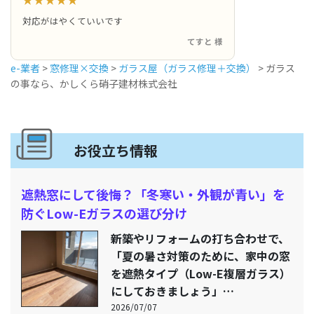
対応がはやくていいです
てすと 様
e-業者
>
窓修理×交換
>
ガラス屋（ガラス修理＋交換）
>
ガラス
の事なら、かしくら硝子建材株式会社
お役立ち情報
遮熱窓にして後悔？「冬寒い・外観が青い」を
防ぐLow-Eガラスの選び分け
新築やリフォームの打ち合わせで、
「夏の暑さ対策のために、家中の窓
を遮熱タイプ（Low-E複層ガラス）
にしておきましょう」…
2026/07/07