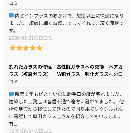
コミ
内窓インプラスのおかげで、想定以上に快適になり
ました。 綺麗に細く調整までしてくれて、凄く満足で
す。
2026/05/27の口コミ
割れたガラスの修理 高性能ガラスへの交換 ペアガ
ラス（複層ガラス） 防犯ガラス 強化ガラス
への口
コミ
新築１年も経たないのに勝手口の鍵が壊れました、
建築した工務店は音信不通で途方に暮れてました。 他
所の地方から移住してきたので困り果てリクシルさん
に電話して原田ガラス店さんを紹介してもいました。
有...
2025/10/24の口コミ