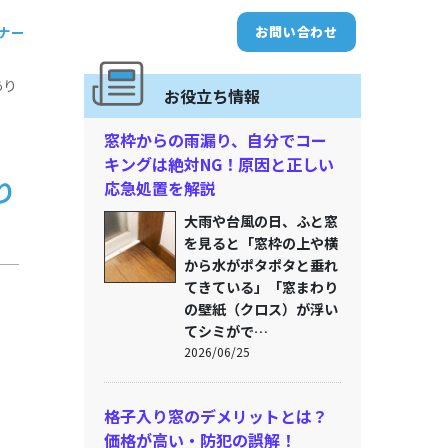
トナー
お問い合わせ
あり
お役立ち情報
窓枠からの雨漏り、自分でコー
キングは絶対NG！原因と正しい
り
応急処置を解説
大雨や台風の日、ふと窓
を見ると「窓枠の上や横
から水がポタポタと垂れ
てきている」「窓まわり
の壁紙（クロス）が浮い
てシミがで…
2026/06/25
格子入り窓のデメリットとは？
価格が高い・防犯の誤解！