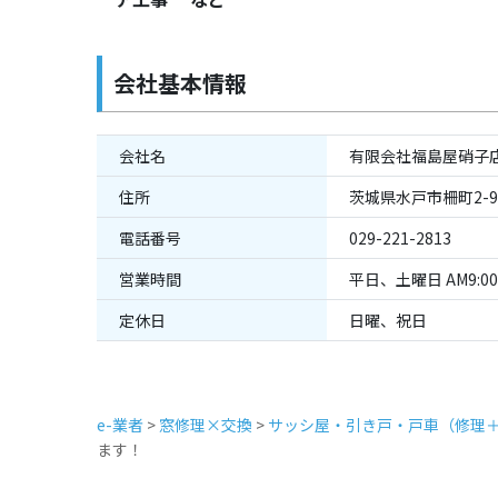
会社基本情報
会社名
有限会社福島屋硝子
住所
茨城県水戸市柵町2-9-
電話番号
029-221-2813
営業時間
平日、土曜日 AM9:00-
定休日
日曜、祝日
e-業者
>
窓修理×交換
>
サッシ屋・引き戸・戸車（修理
ます！