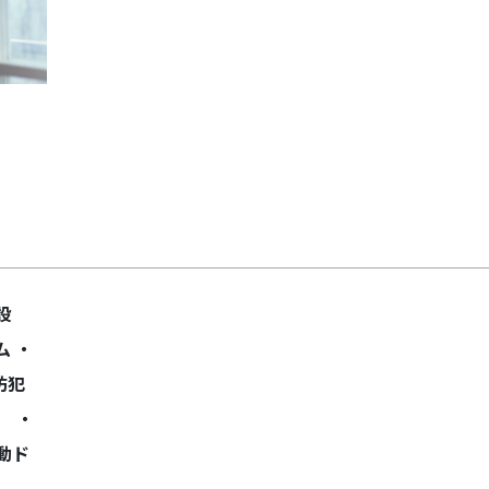
Next
設
 ・
防犯
） ・
動ド