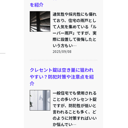
を紹介
通気性や採光性にも優れ
ており、住宅の雨戸とし
て人気を集めている「ル
ーバー雨戸」ですが、実
際に設置して後悔したと
いう方もい…
2025/09/08
クレセント錠は空き巣に狙われ
やすい？防犯対策や注意点を紹
介
一般住宅でも使用される
ことの多いクレセント錠
ですが、防犯性が低いと
言われることも多く、ど
のように対策すればいい
か悩んでい…