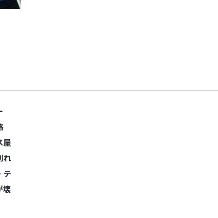
ー
格
ス屋
割れ
・テ
が壊