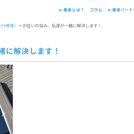
e-業者とは？
コラム
e-業者パー
！
け+修理）
>
お住いの悩み、私達が一緒に解決します！
緒に解決します！
Next