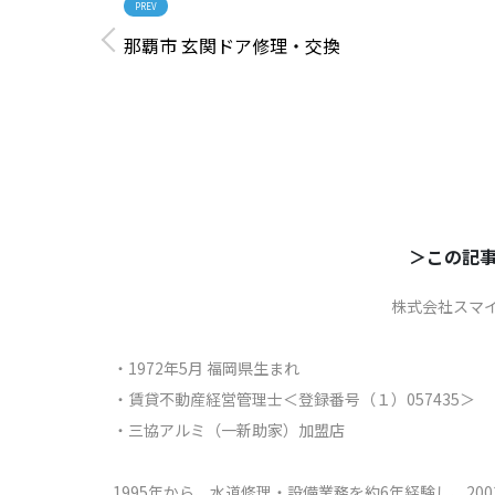
PREV
那覇市 玄関ドア修理・交換
＞この記事
株式会社スマ
・1972年5月 福岡県生まれ
・賃貸不動産経営管理士＜登録番号（１）057435＞
・三協アルミ（一新助家）加盟店
1995年から、水道修理・設備業務を約6年経験し、2