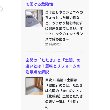
で開ける危険性
ゴミ出しやコンビニへの
ちょっとした買い物な
ど、うっかり鍵を持たず
に部屋を出てしまい、オ
ートロックのエントラン
スで締め出さ…
2026/05/24
玄関の「たたき」と「土間」の
違いとは？意味とリフォームの
注意点を解説
目次 1. 結論→土間は
「空間」のこと、たたき
は玄関の「床」のこと2.
【比較表】土間とたたき
の違い一覧3. 「土間」
の…