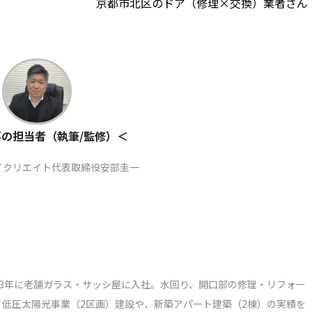
京都市北区のドア（修理×交換）業者さん
の担当者（執筆/監修）＜
イクリエイト代表取締役安部圭一
003年に老舗ガラス・サッシ屋に入社。水回り、開口部の修理・リフォー
低圧太陽光事業（2区画）建設や、新築アパート建築（2棟）の実績を