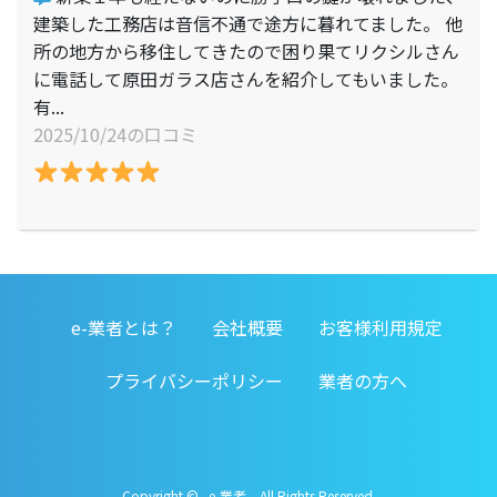
建築した工務店は音信不通で途方に暮れてました。 他
所の地方から移住してきたので困り果てリクシルさん
に電話して原田ガラス店さんを紹介してもいました。
有...
2025/10/24の口コミ
e-業者とは？
会社概要
お客様利用規定
プライバシーポリシー
業者の方へ
Copyright © e-業者. All Rights Reserved.