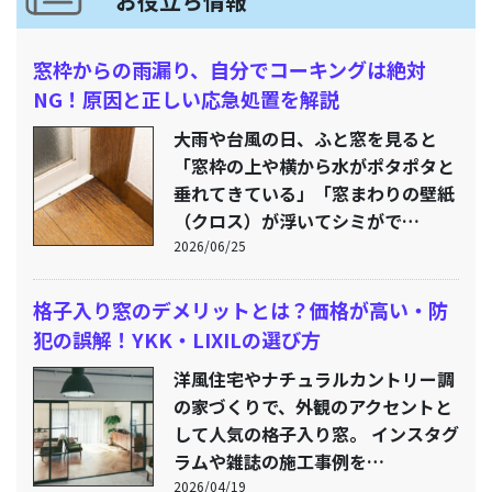
お役立ち情報
窓枠からの雨漏り、自分でコーキングは絶対
NG！原因と正しい応急処置を解説
大雨や台風の日、ふと窓を見ると
「窓枠の上や横から水がポタポタと
垂れてきている」「窓まわりの壁紙
（クロス）が浮いてシミがで…
2026/06/25
格子入り窓のデメリットとは？価格が高い・防
犯の誤解！YKK・LIXILの選び方
洋風住宅やナチュラルカントリー調
の家づくりで、外観のアクセントと
して人気の格子入り窓。 インスタグ
ラムや雑誌の施工事例を…
2026/04/19