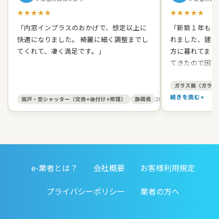
★★★★★
★★★★★
「内窓インプラスのおかげで、想定以上に
「新築１年も経
快適になりました。 綺麗に細く調整までし
れました、建築
てくれて、凄く満足です。」
方に暮れてまし
てきたので困り
て原田ガラス店
た。 有償でし
ガラス屋（ガラス
て、バッチリス
続きを読む
雨戸・窓シャッター（交換+後付け+修理）
静岡県
2026/05/27
す。 信頼出来
お人柄だったの
いしました。本
ました。開け締
すると丁寧に見
e-業者とは？
会社概要
お客様利用規定
務店みたいに手
仕事をしてくれ
プライバシーポリシー
業者の方へ
対応してくれる
す。」