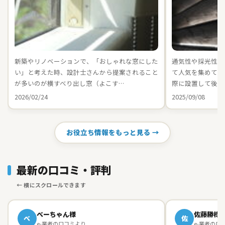
新築やリノベーションで、「おしゃれな窓にした
通気性や採光性に
い」と考えた時、設計士さんから提案されること
て人気を集めてい
が多いのが横すべり出し窓（よこす…
際に設置して後悔
2026/02/24
2025/09/08
お役立ち情報をもっと見る →
最新の口コミ・評判
べーちゃん様
佐藤勝様
べ
佐
e-業者の口コミより
e-業者の口