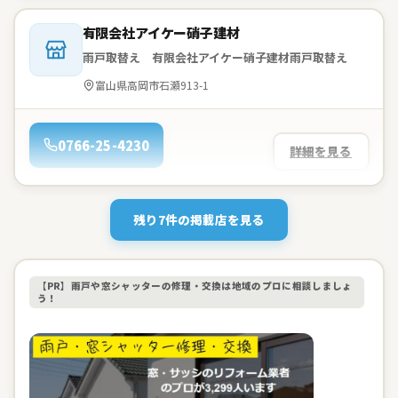
会社名：
有限会社アイケー硝子建材
雨戸取替え 有限会社アイケー硝子建材雨戸取替え
住所：
富山県高岡市石瀬913-1
電話：
0766-25-4230
詳細を見る
残り7件の掲載店を見る
【PR】雨戸や窓シャッターの修理・交換は地域のプロに相談しましょ
う！