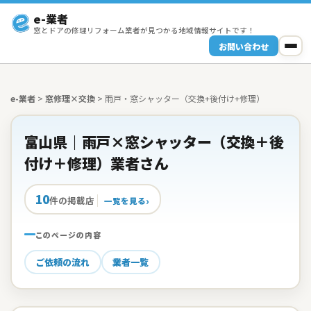
e-業者
窓とドアの修理リフォーム業者が見つかる地域情報サイトです！
お問い合わせ
e-業者
>
窓修理×交換
>
雨戸・窓シャッター（交換+後付け+修理）
富山県｜雨戸×窓シャッター（交換＋後
付け＋修理）業者さん
10
件の掲載店
一覧を見る
このページの内容
ご依頼の流れ
業者一覧