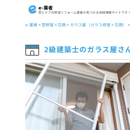
e-業者
窓とドアの修理リフォーム業者が見つかる地域情報サイトです
e-業者
>
窓修理×交換
>
ガラス屋（ガラス修理＋交換）
2級建築士のガラス屋さ
Previous