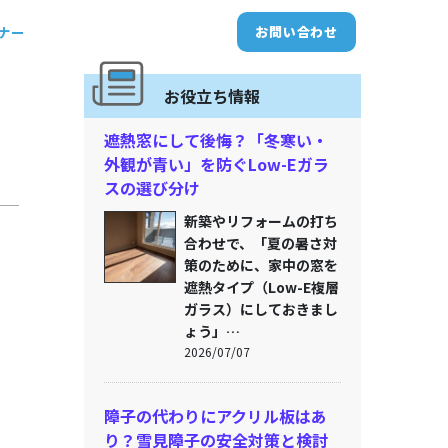
トナー
お問い合わせ
お役立ち情報
遮熱窓にして後悔？「冬寒い・
外観が青い」を防ぐLow-Eガラ
スの選び分け
新築やリフォームの打ち
合わせで、「夏の暑さ対
策のために、家中の窓を
遮熱タイプ（Low-E複層
ガラス）にしておきまし
ょう」…
2026/07/07
障子の代わりにアクリル板はあ
り？雪見障子の安全対策と検討