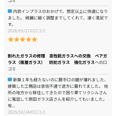
コミ
内窓インプラスのおかげで、想定以上に快適になり
ました。 綺麗に細く調整までしてくれて、凄く満足で
す。
2026/05/27の口コミ
割れたガラスの修理 高性能ガラスへの交換 ペアガ
ラス（複層ガラス） 防犯ガラス 強化ガラス
への口
コミ
新築１年も経たないのに勝手口の鍵が壊れました、
建築した工務店は音信不通で途方に暮れてました。 他
所の地方から移住してきたので困り果てリクシルさん
に電話して原田ガラス店さんを紹介してもいました。
有...
2025/10/24の口コミ