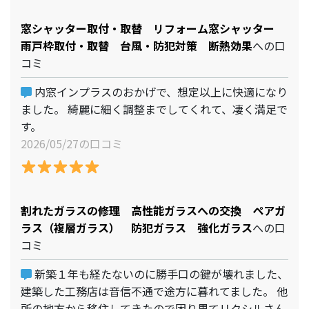
窓シャッター取付・取替 リフォーム窓シャッター
雨戸枠取付・取替 台風・防犯対策 断熱効果
への口
コミ
内窓インプラスのおかげで、想定以上に快適になり
ました。 綺麗に細く調整までしてくれて、凄く満足で
す。
2026/05/27の口コミ
割れたガラスの修理 高性能ガラスへの交換 ペアガ
ラス（複層ガラス） 防犯ガラス 強化ガラス
への口
コミ
新築１年も経たないのに勝手口の鍵が壊れました、
建築した工務店は音信不通で途方に暮れてました。 他
所の地方から移住してきたので困り果てリクシルさん