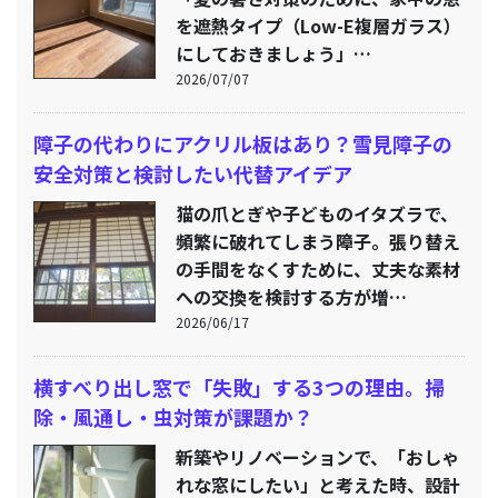
を遮熱タイプ（Low-E複層ガラス）
にしておきましょう」…
2026/07/07
障子の代わりにアクリル板はあり？雪見障子の
安全対策と検討したい代替アイデア
猫の爪とぎや子どものイタズラで、
頻繁に破れてしまう障子。張り替え
の手間をなくすために、丈夫な素材
への交換を検討する方が増…
2026/06/17
横すべり出し窓で「失敗」する3つの理由。掃
除・風通し・虫対策が課題か？
新築やリノベーションで、「おしゃ
れな窓にしたい」と考えた時、設計