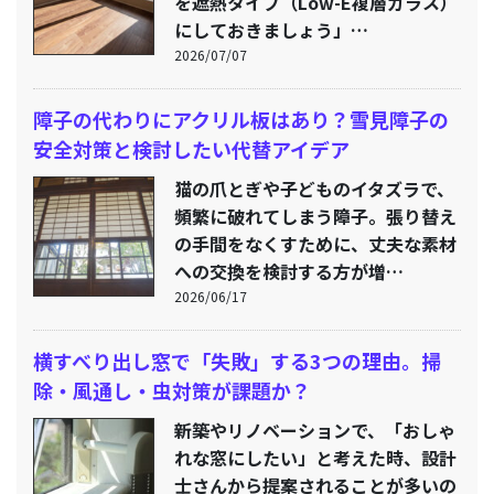
を遮熱タイプ（Low-E複層ガラス）
にしておきましょう」…
2026/07/07
障子の代わりにアクリル板はあり？雪見障子の
安全対策と検討したい代替アイデア
猫の爪とぎや子どものイタズラで、
頻繁に破れてしまう障子。張り替え
の手間をなくすために、丈夫な素材
への交換を検討する方が増…
2026/06/17
横すべり出し窓で「失敗」する3つの理由。掃
除・風通し・虫対策が課題か？
新築やリノベーションで、「おしゃ
れな窓にしたい」と考えた時、設計
士さんから提案されることが多いの