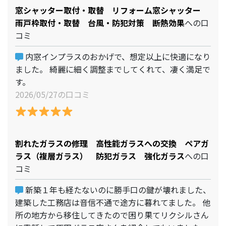
窓シャッター取付・取替 リフォーム窓シャッター
雨戸枠取付・取替 台風・防犯対策 断熱効果
への口
コミ
内窓インプラスのおかげで、想定以上に快適になり
ました。 綺麗に細く調整までしてくれて、凄く満足で
す。
2026/05/27の口コミ
割れたガラスの修理 高性能ガラスへの交換 ペアガ
ラス（複層ガラス） 防犯ガラス 強化ガラス
への口
コミ
新築１年も経たないのに勝手口の鍵が壊れました、
建築した工務店は音信不通で途方に暮れてました。 他
所の地方から移住してきたので困り果てリクシルさん