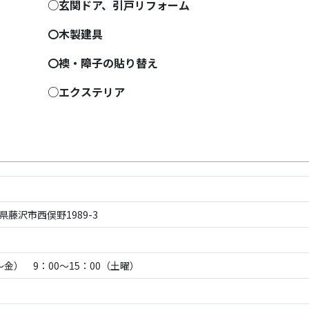
○玄関ドア、引戸リフォーム
〇木製建具
〇襖・障子の貼り替え
○エクステリア
川県藤沢市西俣野1989-3
月～金） 9：00～15：00（土曜）