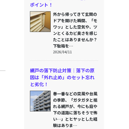
ポイント！
外から帰ってきて玄関の
ドアを開けた瞬間、「モ
ワッ」とした空気や、ツ
ンとくるカビ臭さを感じ
たことはありませんか？
下駄箱を…
2026/04/11
網戸の落下防止対策｜落下の原
因は「外れ止め」のセット忘れ
と劣化！
春一番などの突風や台風
の季節、「ガタガタと揺
れる網戸が、今にも庭や
下の道路に落ちそうで怖
い…」とヒヤッとした経
験はありま…