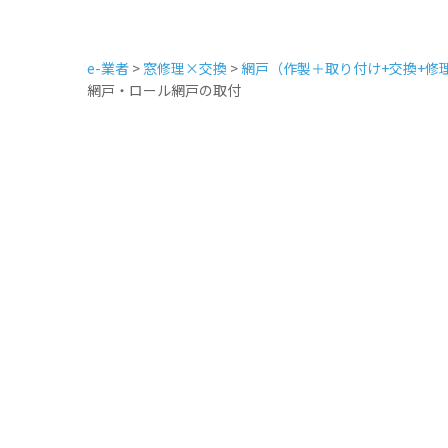
e-業者
>
窓修理×交換
>
網戸（作製＋取り付け+交換+修
網戸・ロール網戸の取付