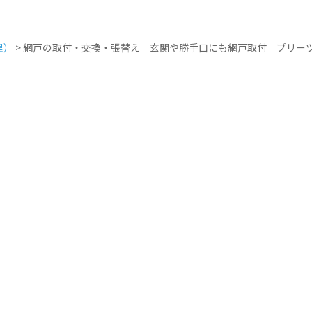
理）
>
網戸の取付・交換・張替え 玄関や勝手口にも網戸取付 プリー