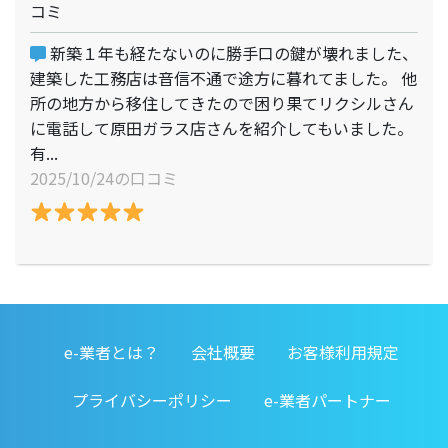
コミ
新築１年も経たないのに勝手口の鍵が壊れました、
建築した工務店は音信不通で途方に暮れてました。 他
所の地方から移住してきたので困り果てリクシルさん
に電話して原田ガラス店さんを紹介してもいました。
有...
2025/10/24の口コミ
e-業者とは？
会社概要
お客様利用規定
プライバシーポリシー
e-業者パートナー