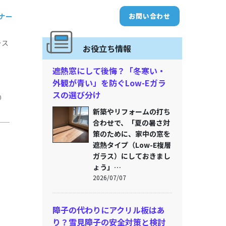
トナー
お問い合わせ
ラス
お役立ち情報
遮熱窓にして後悔？「冬寒い・
外観が青い」を防ぐLow-Eガラ
スの選び分け
0
新築やリフォームの打ち
合わせで、「夏の暑さ対
策のために、家中の窓を
遮熱タイプ（Low-E複層
ガラス）にしておきまし
ょう」…
2026/07/07
障子の代わりにアクリル板はあ
り？雪見障子の安全対策と検討