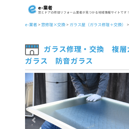
e-業者
窓とドアの修理リフォーム業者が見つかる地域情報サイトです
e-業者
>
窓修理×交換
>
ガラス屋（ガラス修理＋交換）
ガラス修理・交換 複層
ガラス 防音ガラス
Previous