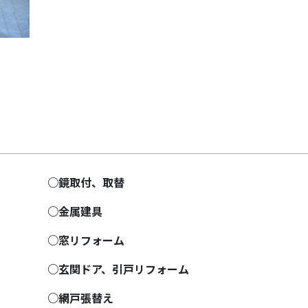
○鏡取付、取替
○金属建具
○窓リフォーム
○玄関ドア、引戸リフォーム
○網戸張替え