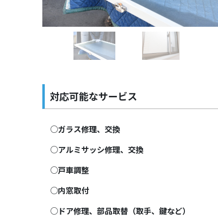
対応可能なサービス
○ガラス修理、交換
○アルミサッシ修理、交換
○戸車調整
○内窓取付
○ドア修理、部品取替（取手、鍵など）