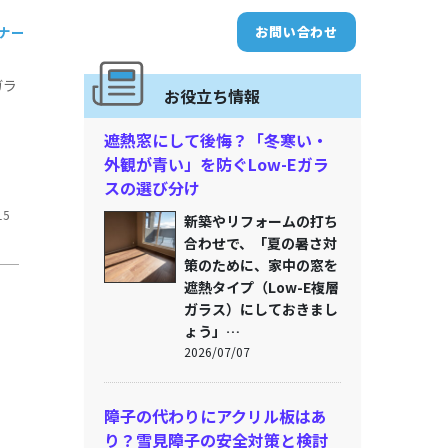
トナー
お問い合わせ
ガラ
お役立ち情報
遮熱窓にして後悔？「冬寒い・
外観が青い」を防ぐLow-Eガラ
スの選び分け
15
新築やリフォームの打ち
合わせで、「夏の暑さ対
策のために、家中の窓を
遮熱タイプ（Low-E複層
ガラス）にしておきまし
ょう」…
2026/07/07
障子の代わりにアクリル板はあ
り？雪見障子の安全対策と検討