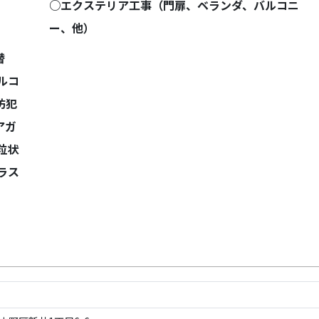
○エクステリア工事（門扉、ベランダ、バルコニ
ー、他）
替
ルコ
防犯
アガ
粒状
ラス