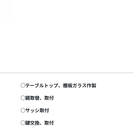
Next
○テーブルトップ、棚板ガラス作製
○鏡取替、取付
○サッシ取付
○鍵交換、取付