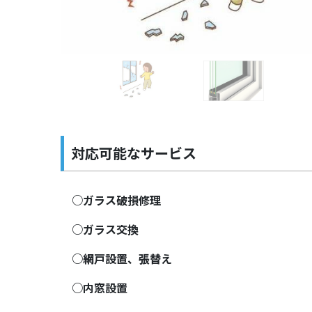
Previous
対応可能なサービス
○ガラス破損修理
○ガラス交換
○網戸設置、張替え
○内窓設置