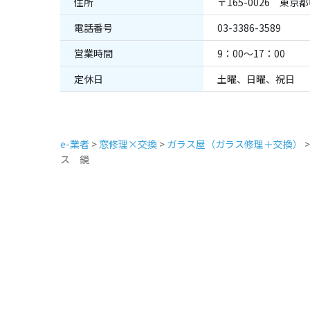
住所
〒165-0026 東京
電話番号
03-3386-3589
営業時間
9：00～17：00
定休日
土曜、日曜、祝日
e-業者
>
窓修理×交換
>
ガラス屋（ガラス修理＋交換）
ス 鏡