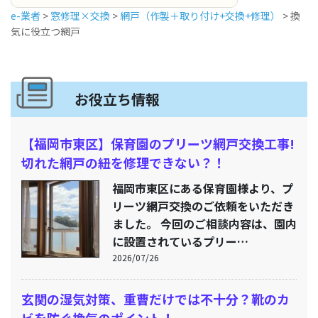
e-業者
>
窓修理×交換
>
網戸（作製＋取り付け+交換+修理）
>
換
気に役立つ網戸
お役立ち情報
【福岡市東区】保育園のプリーツ網戸交換工事!
切れた網戸の紐を修理できない？！
福岡市東区にある保育園様より、プ
リーツ網戸交換のご依頼をいただき
ました。 今回のご相談内容は、園内
に設置されているプリー…
2026/07/26
玄関の湿気対策、重曹だけでは不十分？靴のカ
ビを防ぐ換気のポイント！