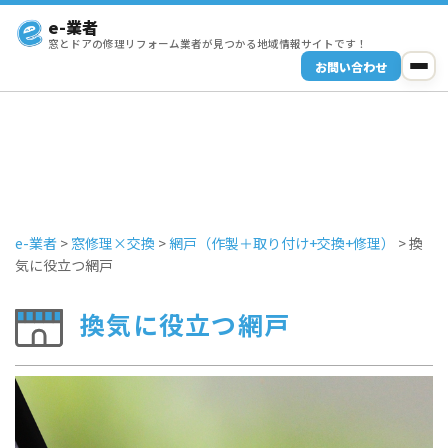
e-業者
窓とドアの修理リフォーム業者が見つかる地域情報サイトです！
お問い合わせ
e-業者
>
窓修理×交換
>
網戸（作製＋取り付け+交換+修理）
>
換
気に役立つ網戸
換気に役立つ網戸