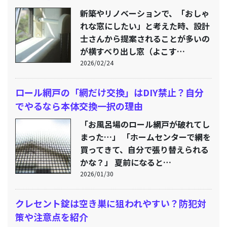
新築やリノベーションで、「おしゃ
れな窓にしたい」と考えた時、設計
士さんから提案されることが多いの
が横すべり出し窓（よこす…
2026/02/24
ロール網戸の「網だけ交換」はDIY禁止？自分
でやるなら本体交換一択の理由
「お風呂場のロール網戸が破れてし
まった…」 「ホームセンターで網を
買ってきて、自分で張り替えられる
かな？」 夏前になると…
2026/01/30
クレセント錠は空き巣に狙われやすい？防犯対
策や注意点を紹介