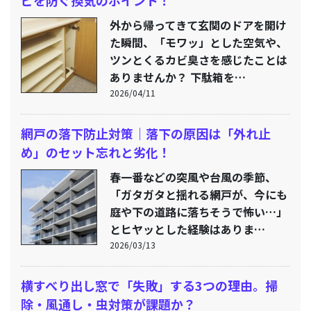
外から帰ってきて玄関のドアを開け
た瞬間、「モワッ」とした空気や、
ツンとくるカビ臭さを感じたことは
ありませんか？ 下駄箱を…
2026/04/11
網戸の落下防止対策｜落下の原因は「外れ止
め」のセット忘れと劣化！
春一番などの突風や台風の季節、
「ガタガタと揺れる網戸が、今にも
庭や下の道路に落ちそうで怖い…」
とヒヤッとした経験はありま…
2026/03/13
横すべり出し窓で「失敗」する3つの理由。掃
除・風通し・虫対策が課題か？