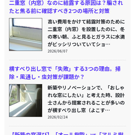
二重窓（内窓）なのに結露する原因は？騙され
たと焦る前に確認すべき2つの場所と対策
高い費用をかけて結露対策のために
二重窓（内窓）を設置したのに、冬
の寒い朝、ふと見るとガラスに水滴
がビッシリついていてショ…
2026/06/07
横すべり出し窓で「失敗」する3つの理由。掃
除・風通し・虫対策が課題か？
新築やリノベーションで、「おしゃ
れな窓にしたい」と考えた時、設計
士さんから提案されることが多いの
が横すべり出し窓（よこす…
2026/02/24
【新築の窓選び】「オール樹脂」vs「アルミ樹