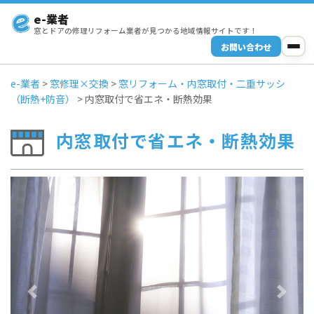
e-業者
窓とドアの修理リフォーム業者が見つかる地域情報サイトです！
お問い合わせ
e-業者
>
窓修理×交換
>
窓リフォーム・内窓取付・二重サッシ
（断熱+防音）
>
内窓取付で省エネ・断熱効果
内窓取付で省エネ・断熱効果
Previous
Next