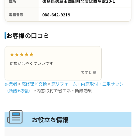
徳島県徳島市国府町北岩延西屋敷20-1
住所
088-642-9219
電話番号
お客様の口コミ
★★★★★
対応がはやくていいです
てすと 様
e-業者
>
窓修理×交換
>
窓リフォーム・内窓取付・二重サッシ
（断熱+防音）
>
内窓取付で省エネ・断熱効果
お役立ち情報