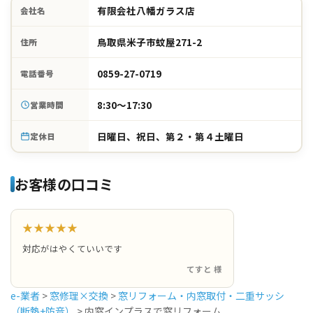
有限会社八幡ガラス店
会社名
鳥取県米子市蚊屋271-2
住所
0859-27-0719
電話番号
8:30～17:30
営業時間
日曜日、祝日、第２・第４土曜日
定休日
お客様の口コミ
★★★★★
対応がはやくていいです
てすと 様
e-業者
>
窓修理×交換
>
窓リフォーム・内窓取付・二重サッシ
（断熱+防音）
>
内窓インプラスで窓リフォーム