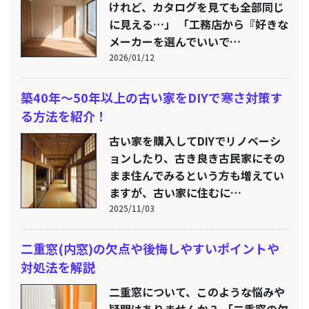
けれど、カタログを見ても全部同じ
に見える…」 「工務店から『好きな
メーカーを選んでいいで…
2026/01/12
築40年〜50年以上の古い家をDIYで寒さ対策す
る方法を紹介！
古い家を購入してDIYでリノベーシ
ョンしたり、古き良き古民家にその
まま住んでみるという方も増えてい
ますが、古い家に住むに…
2025/11/03
二重窓(内窓)の欠点や後悔しやすいポイントや
対処法を解説
二重窓について、このような悩みや
疑問はありませんか？ 「二重窓の欠