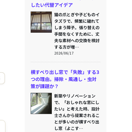
したい代替アイデア
猫の爪とぎや子どものイ
タズラで、頻繁に破れて
しまう障子。張り替えの
手間をなくすために、丈
夫な素材への交換を検討
する方が増…
2026/06/17
横すべり出し窓で「失敗」する3
事
つの理由。掃除・風通し・虫対
策が課題か？
新築やリノベーション
で、「おしゃれな窓にし
たい」と考えた時、設計
士さんから提案されるこ
とが多いのが横すべり出
し窓（よこす…