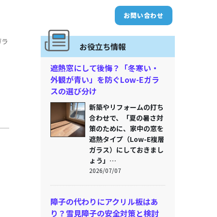
お問い合わせ
ガラ
お役立ち情報
遮熱窓にして後悔？「冬寒い・
外観が青い」を防ぐLow-Eガラ
換
スの選び分け
新築やリフォームの打ち
合わせで、「夏の暑さ対
策のために、家中の窓を
遮熱タイプ（Low-E複層
ガラス）にしておきまし
ょう」…
2026/07/07
障子の代わりにアクリル板はあ
り？雪見障子の安全対策と検討