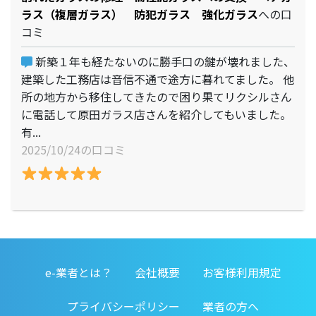
ラス（複層ガラス） 防犯ガラス 強化ガラス
への口
コミ
新築１年も経たないのに勝手口の鍵が壊れました、
建築した工務店は音信不通で途方に暮れてました。 他
所の地方から移住してきたので困り果てリクシルさん
に電話して原田ガラス店さんを紹介してもいました。
有...
2025/10/24の口コミ
e-業者とは？
会社概要
お客様利用規定
プライバシーポリシー
業者の方へ