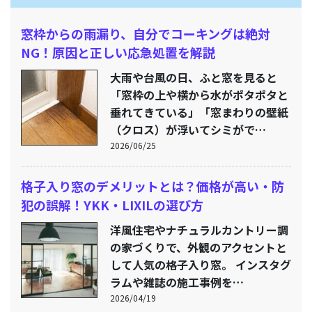
窓枠からの雨漏り、自分でコーキングは絶対
NG！原因と正しい応急処置を解説
大雨や台風の日、ふと窓を見ると
「窓枠の上や横から水がポタポタと
垂れてきている」「窓まわりの壁紙
（クロス）が浮いてシミがで…
2026/06/25
格子入り窓のデメリットとは？価格が高い・防
犯の誤解！YKK・LIXILの選び方
洋風住宅やナチュラルカントリー調
の家づくりで、外観のアクセントと
して人気の格子入り窓。 インスタグ
ラムや雑誌の施工事例を…
2026/04/19